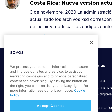
Costa Rica: Nueva versión act
3 de noviembre, 2020 La administración
actualizado los archivos xsd correspond
de incluir y modificar los códigos cont
LEER MÁS
Soluciones
Industrias
We process your personal information to measure
and improve our sites and service, to assist our
Compliance Cloud
Retail
marketing campaigns and to provide personalized
Facturación Electrónica
Manufactura
content and advertising. By clicking the button on
the right, you can exercise your privacy rights. For
Servicios de confianza digital
Servicios financi
more information see our privacy notice.
Cookie
Servicios digital
Policy
Salud
Accept Cookies
Telecomunicacio