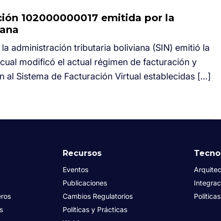
ción 102000000017 emitida por la
iana
 la administración tributaria boliviana (SIN) emitió la
ual modificó el actual régimen de facturación y
n al Sistema de Facturación Virtual establecidas […]
Recursos
Tecno
Eventos
Arquitec
Publicaciones
Integrac
eros
Cambios Regulatorios
Política
es
Políticas y Prácticas