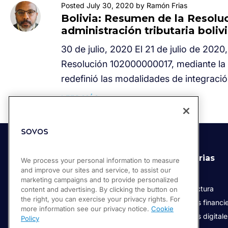
Posted July 30, 2020 by Ramón Frias
Bolivia: Resumen de la Resolu
administración tributaria boliv
30 de julio, 2020 El 21 de julio de 2020,
Resolución 102000000017, mediante la c
redefinió las modalidades de integració
LEER MÁS
Soluciones
Industrias
We process your personal information to measure
and improve our sites and service, to assist our
Compliance Cloud
Retail
marketing campaigns and to provide personalized
Facturación Electrónica
Manufactura
content and advertising. By clicking the button on
the right, you can exercise your privacy rights. For
Servicios de confianza digital
Servicios financi
more information see our privacy notice.
Cookie
Servicios digital
Policy