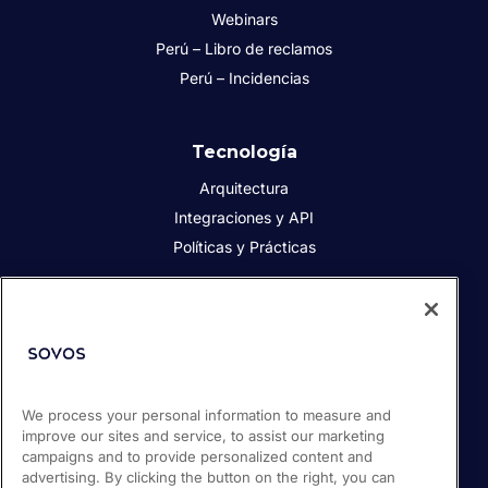
Webinars
Perú – Libro de reclamos
Perú – Incidencias
Tecnología
Arquitectura
Integraciones y API
Políticas y Prácticas
Acerca de Sovos
Acerca de Sovos
Prensa
We process your personal information to measure and
Responsabilidad social
improve our sites and service, to assist our marketing
Soporte / Portal de clientes
campaigns and to provide personalized content and
Empleos
advertising. By clicking the button on the right, you can