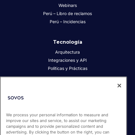
Webinars
Perú – Libro de reclamos
Perú – Incidencias
Tecnología
Arquitectura
Integraciones y API
Políticas y Prácticas
Acerca de Sovos
Acerca de Sovos
Prensa
We process your personal information to measure and
Responsabilidad social
improve our sites and service, to assist our marketing
Soporte / Portal de clientes
campaigns and to provide personalized content and
Empleos
advertising. By clicking the button on the right, you can