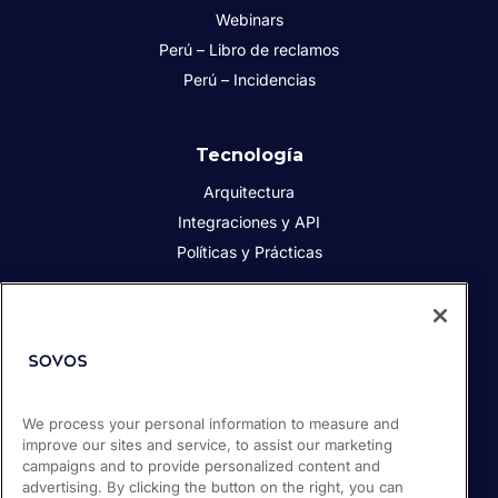
Webinars
Perú – Libro de reclamos
Perú – Incidencias
Tecnología
Arquitectura
Integraciones y API
Políticas y Prácticas
Acerca de Sovos
Acerca de Sovos
Prensa
We process your personal information to measure and
Responsabilidad social
improve our sites and service, to assist our marketing
Soporte / Portal de clientes
campaigns and to provide personalized content and
Empleos
advertising. By clicking the button on the right, you can