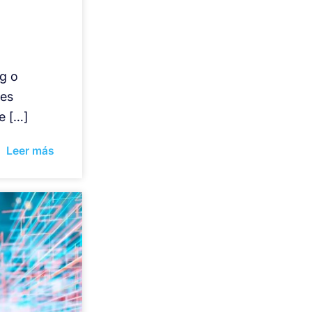
g o
les
e […]
Leer más