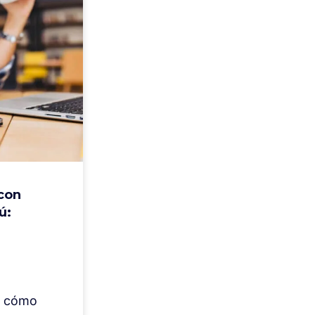
con
ú:
ía cómo