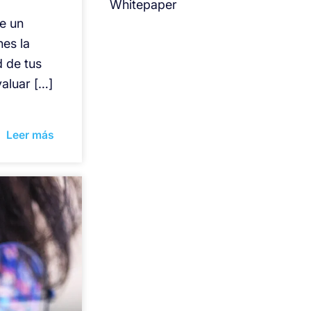
Whitepaper
e un
nes la
d de tus
valuar […]
Leer más