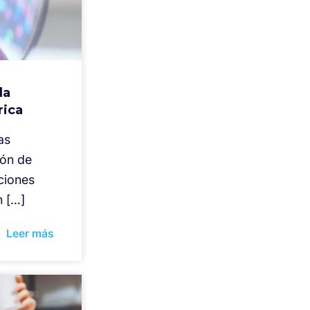
la
rica
as
ión de
ciones
n […]
Leer más