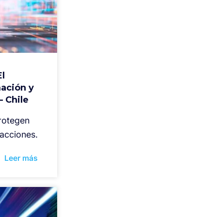
El
ación y
– Chile
rotegen
sacciones.
Leer más