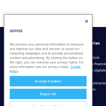
Soluciones
Industrias
We process your personal information to measure
and improve our sites and service, to assist our
Compliance Cloud
Retail
marketing campaigns and to provide personalized
Facturación Electrónica
Manufactura
content and advertising. By clicking the button on
the right, you can exercise your privacy rights. For
Servicios de confianza digital
Servicios financi
more information see our privacy notice.
Cookie
Servicios digital
Policy
Salud
Accept Cookies
Telecomunicacio
Educación
Reject All