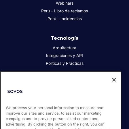
Webinars
Perú – Libro de reclamos
Perú – Incidencias
Tecnología
Arquitectura
Integraciones y API
Políticas y Prácticas
Acerca de Sovos
Acerca de Sovos
Prensa
We process your personal information to measure and
Responsabilidad social
improve our sites and service, to assist our marketing
Soporte / Portal de clientes
campaigns and to provide personalized content and
Empleos
advertising. By clicking the button on the right, you can