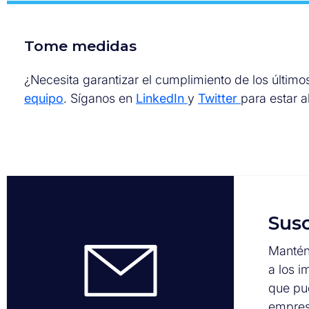
Tome medidas
¿Necesita garantizar el cumplimiento de los últim
equipo
. Síganos en
LinkedIn
y
Twitter
para estar a
Susc
Manténg
a los i
que pu
empres