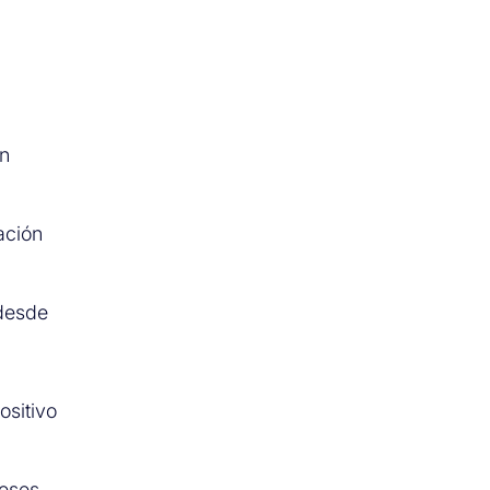
ón
ación
 desde
ositivo
meses