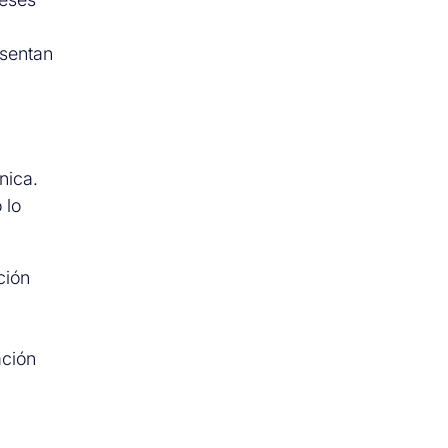
esentan
nica.
 lo
ción
ación