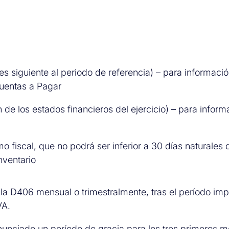
mes siguiente al periodo de referencia) – para informaci
Cuentas a Pagar
n de los estados financieros del ejercicio) – para inform
mo fiscal, que no podrá ser inferior a 30 días naturales
nventario
la D406 mensual o trimestralmente, tras el período imp
VA.
anunciado un período de gracia para los tres primeros 