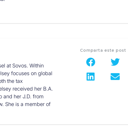
Comparta este post
el at Sovos. Within
elsey focuses on global
th the tax
elsey received her B.A.
o and her J.D. from
aw. She is a member of