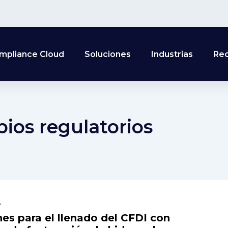
mpliance Cloud
Soluciones
Industrias
Re
ios regulatorios
r
nes para el llenado del CFDI con