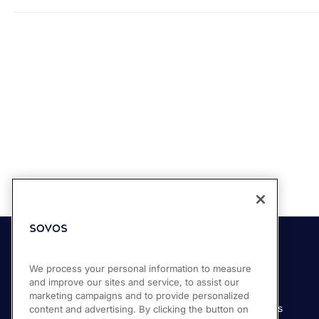
Soluciones
Industrias
We process your personal information to measure
and improve our sites and service, to assist our
Compliance Cloud
Manufactura
marketing campaigns and to provide personalized
Productos
Servicios financieros
content and advertising. By clicking the button on