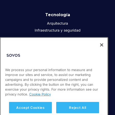
Tecnología
Arquitectura
Infraestructura y seguridad
Acerca de Sovos
Quiénes somos
Responsabilidad social corporativa
We process your personal information to measure and
Prensa
improve our sites and service, to assist our marketing
Empleos
campaigns and to provide personalized content and
Soporte / Portal de clientes
advertising. By clicking the button on the right, you can
exercise your privacy rights. For more information see our
privacy notice.
Cookie Policy
© 2026 Sovos Compliance, LLC
+52 55 50814360
Accept Cookies
Reject All
Política de privacidad