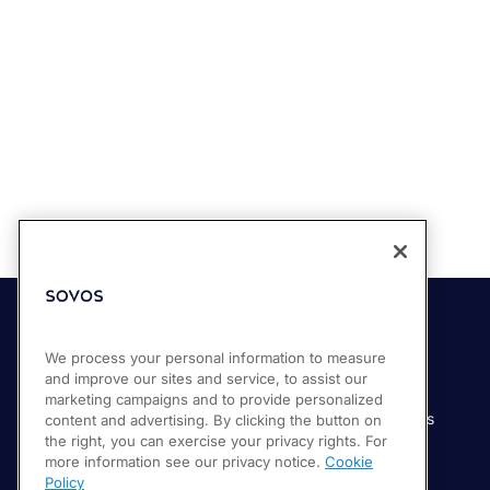
Soluciones
Industrias
We process your personal information to measure
and improve our sites and service, to assist our
Compliance Cloud
Manufactura
marketing campaigns and to provide personalized
Productos
Servicios financieros
content and advertising. By clicking the button on
the right, you can exercise your privacy rights. For
Servicios
Servicios digitales
more information see our privacy notice.
Cookie
Venta minorista
Policy