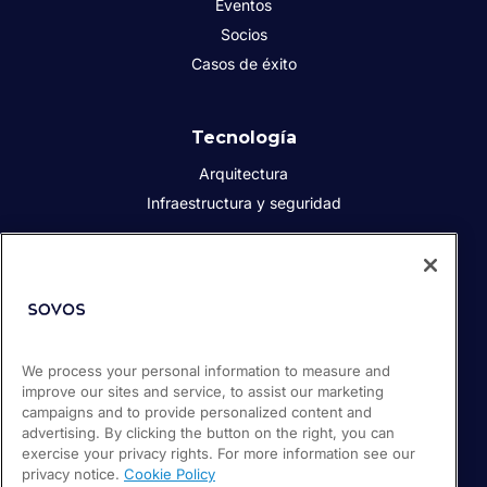
Eventos
Socios
Casos de éxito
Tecnología
Arquitectura
Infraestructura y seguridad
Acerca de Sovos
Quiénes somos
Responsabilidad social corporativa
Prensa
We process your personal information to measure and
improve our sites and service, to assist our marketing
Empleos
campaigns and to provide personalized content and
Soporte / Portal de clientes
advertising. By clicking the button on the right, you can
exercise your privacy rights. For more information see our
privacy notice.
Cookie Policy