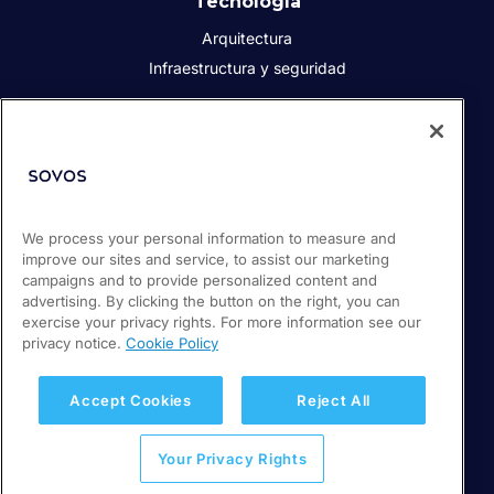
Tecnología
Arquitectura
Infraestructura y seguridad
Acerca de Sovos
Quiénes somos
Responsabilidad social corporativa
We process your personal information to measure and
Prensa
improve our sites and service, to assist our marketing
Empleos
campaigns and to provide personalized content and
Soporte / Portal de clientes
advertising. By clicking the button on the right, you can
exercise your privacy rights. For more information see our
privacy notice.
Cookie Policy
© 2026 Sovos Compliance, LLC
+52 55 50814360
Accept Cookies
Reject All
Política de privacidad
Your Privacy Rights