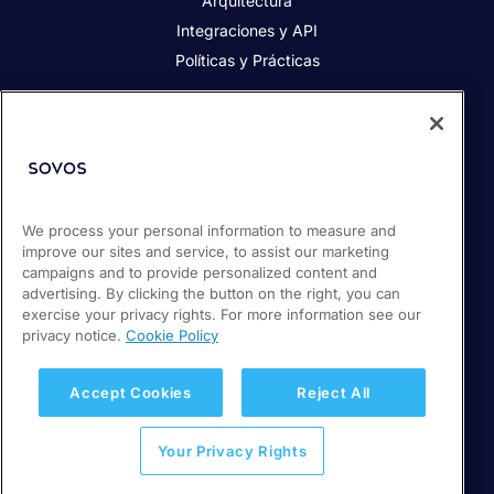
Arquitectura
Integraciones y API
Políticas y Prácticas
Acerca de Sovos
Acerca de Sovos
Prensa
We process your personal information to measure and
Responsabilidad social
improve our sites and service, to assist our marketing
Soporte / Portal de clientes
campaigns and to provide personalized content and
Empleos
advertising. By clicking the button on the right, you can
exercise your privacy rights. For more information see our
privacy notice.
Cookie Policy
© 2026 Sovos Compliance, LLC
+ 56 22 5952932
Accept Cookies
Reject All
Política de Privacidad
Your Privacy Rights