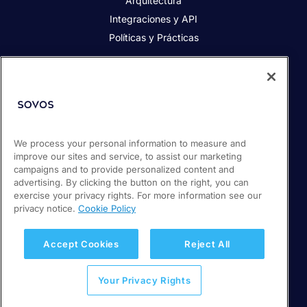
Arquitectura
Integraciones y API
Políticas y Prácticas
Acerca de Sovos
Acerca de Sovos
Prensa
We process your personal information to measure and
Responsabilidad social
improve our sites and service, to assist our marketing
Soporte / Portal de clientes
campaigns and to provide personalized content and
Empleos
advertising. By clicking the button on the right, you can
exercise your privacy rights. For more information see our
privacy notice.
Cookie Policy
© 2026 Sovos Compliance, LLC
+ 56 22 5952932
Accept Cookies
Reject All
Política de Privacidad
Your Privacy Rights