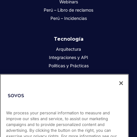
Webinars
Perú – Libro de reclamos
Perú – Incidencias
Tecnología
Arquitectura
Integraciones y API
Políticas y Prácticas
Acerca de Sovos
Acerca de Sovos
Prensa
Responsabilidad social
We process your personal information to measure and
improve our sites and service, to assist our marketing
Soporte / Portal de clientes
campaigns and to provide personalized content and
Empleos
advertising. By clicking the button on the right, you can
exercise your privacy rights. For more information see our