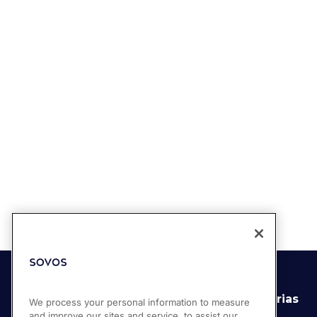
Soluciones
Industrias
We process your personal information to measure
and improve our sites and service, to assist our