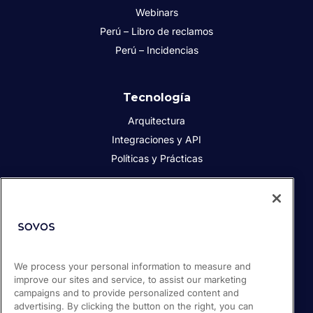
Webinars
Perú – Libro de reclamos
Perú – Incidencias
Tecnología
Arquitectura
Integraciones y API
Políticas y Prácticas
Acerca de Sovos
Acerca de Sovos
Prensa
We process your personal information to measure and
Responsabilidad social
improve our sites and service, to assist our marketing
Soporte / Portal de clientes
campaigns and to provide personalized content and
Empleos
advertising. By clicking the button on the right, you can