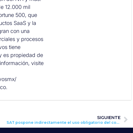
e 12.000 mil
Fortune 500, que
uctos SaaS y la
gran con una
ciales y procesos
os tiene
y es propiedad de
nformación, visite
ovosmx/
co.
SIGUIENTE
SAT pospone indirectamente el uso obligatorio del complemento Carta Porte