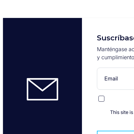
Suscríbas
Manténgase act
y cumplimiento
This site 