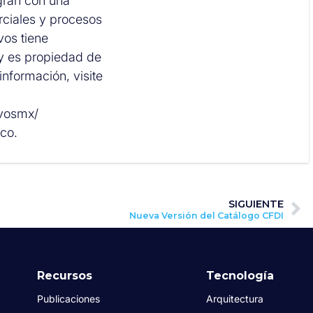
gran con una
ciales y procesos
os tiene
y es propiedad de
nformación, visite
ovosmx/
co.
SIGUIENTE
Nueva Versión del Catálogo CFDI
Recursos
Tecnología
Publicaciones
Arquitectura