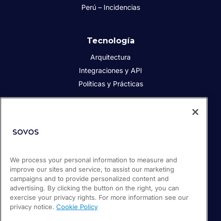
Perú – Incidencias
Tecnología
Arquitectura
Integraciones y API
Políticas y Prácticas
Acerca de Sovos
Acerca de Sovos
Prensa
Responsabilidad social
We process your personal information to measure and
improve our sites and service, to assist our marketing
Soporte / Portal de clientes
campaigns and to provide personalized content and
Empleos
advertising. By clicking the button on the right, you can
exercise your privacy rights. For more information see our
privacy notice.
Cookie Policy
© 2026 Sovos Compliance, LLC