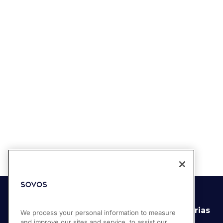
Soluciones
Industrias
We process your personal information to measure
and improve our sites and service, to assist our