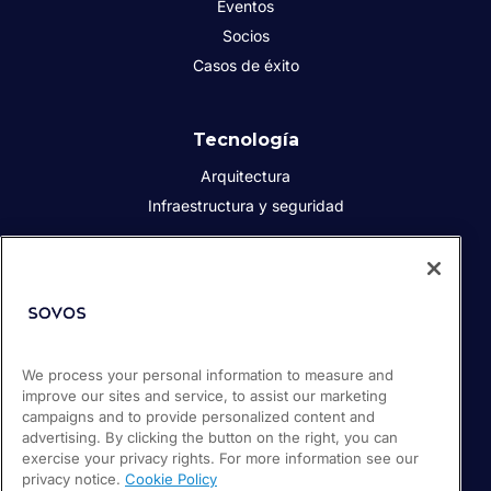
Eventos
Socios
Casos de éxito
Tecnología
Arquitectura
Infraestructura y seguridad
Acerca de Sovos
Quiénes somos
Responsabilidad social corporativa
We process your personal information to measure and
Prensa
improve our sites and service, to assist our marketing
Empleos
campaigns and to provide personalized content and
Soporte / Portal de clientes
advertising. By clicking the button on the right, you can
exercise your privacy rights. For more information see our
privacy notice.
Cookie Policy