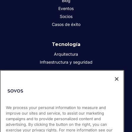
Blog
Eventos
Socios
Casos de éxito
Tecnología
Arquitectura
Infraestructura y seguridad
Acerca de Sovos
Quiénes somos
Responsabilidad social corporativa
We process your personal information to measure and
Prensa
improve our sites and service, to assist our marketing
Empleos
campaigns and to provide personalized content and
Soporte / Portal de clientes
advertising. By clicking the button on the right, you can
exercise your privacy rights. For more information see our