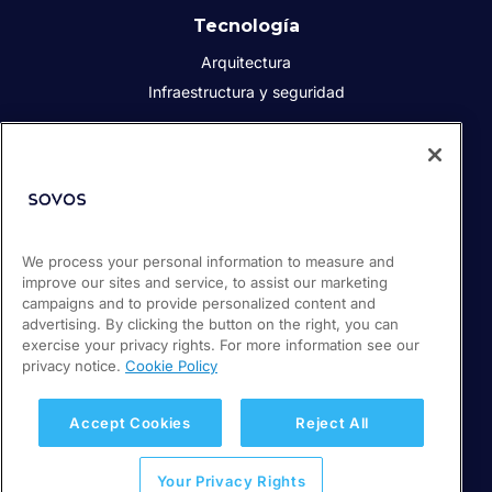
Tecnología
Arquitectura
Infraestructura y seguridad
Acerca de Sovos
Quiénes somos
Responsabilidad social corporativa
We process your personal information to measure and
Prensa
improve our sites and service, to assist our marketing
Empleos
campaigns and to provide personalized content and
Soporte / Portal de clientes
advertising. By clicking the button on the right, you can
exercise your privacy rights. For more information see our
privacy notice.
Cookie Policy
© 2026 Sovos Compliance, LLC
+52 55 50814360
Accept Cookies
Reject All
Política de privacidad
Your Privacy Rights