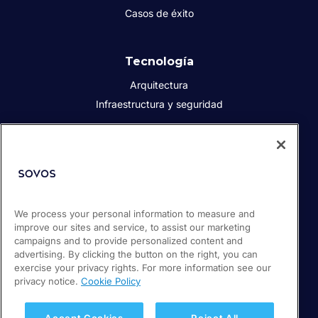
Casos de éxito
Tecnología
Arquitectura
Infraestructura y seguridad
Acerca de Sovos
Quiénes somos
Responsabilidad social corporativa
We process your personal information to measure and
Prensa
improve our sites and service, to assist our marketing
Empleos
campaigns and to provide personalized content and
Soporte / Portal de clientes
advertising. By clicking the button on the right, you can
exercise your privacy rights. For more information see our
privacy notice.
Cookie Policy
© 2026 Sovos Compliance, LLC
+52 55 50814360
Accept Cookies
Reject All