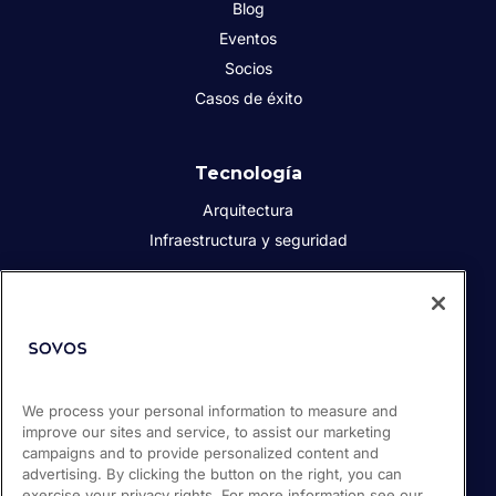
Blog
Eventos
Socios
Casos de éxito
Tecnología
Arquitectura
Infraestructura y seguridad
Acerca de Sovos
Quiénes somos
Responsabilidad social corporativa
We process your personal information to measure and
Prensa
improve our sites and service, to assist our marketing
Empleos
campaigns and to provide personalized content and
Soporte / Portal de clientes
advertising. By clicking the button on the right, you can
exercise your privacy rights. For more information see our