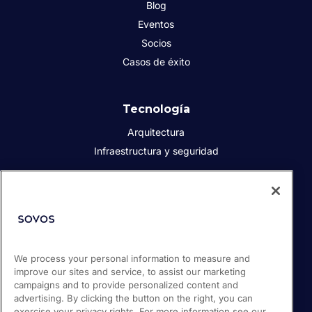
Blog
Eventos
Socios
Casos de éxito
Tecnología
Arquitectura
Infraestructura y seguridad
Acerca de Sovos
Quiénes somos
Responsabilidad social corporativa
We process your personal information to measure and
Prensa
improve our sites and service, to assist our marketing
Empleos
campaigns and to provide personalized content and
Soporte / Portal de clientes
advertising. By clicking the button on the right, you can
exercise your privacy rights. For more information see our