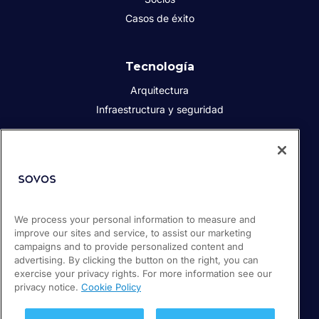
Casos de éxito
Tecnología
Arquitectura
Infraestructura y seguridad
Acerca de Sovos
Quiénes somos
Responsabilidad social corporativa
We process your personal information to measure and
Prensa
improve our sites and service, to assist our marketing
Empleos
campaigns and to provide personalized content and
Soporte / Portal de clientes
advertising. By clicking the button on the right, you can
exercise your privacy rights. For more information see our
privacy notice.
Cookie Policy
© 2026 Sovos Compliance, LLC
+52 55 50814360