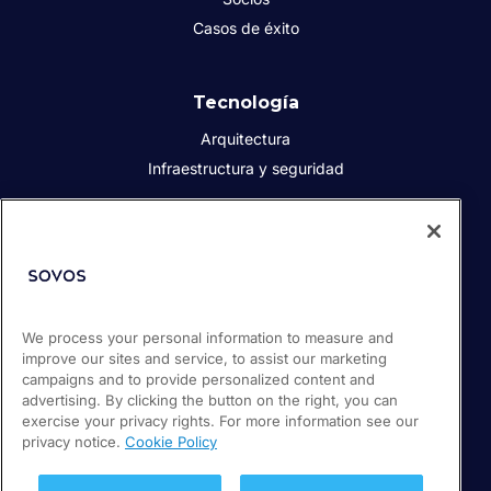
Casos de éxito
Tecnología
Arquitectura
Infraestructura y seguridad
Acerca de Sovos
Quiénes somos
Responsabilidad social corporativa
We process your personal information to measure and
Prensa
improve our sites and service, to assist our marketing
Empleos
campaigns and to provide personalized content and
Soporte / Portal de clientes
advertising. By clicking the button on the right, you can
exercise your privacy rights. For more information see our
privacy notice.
Cookie Policy
© 2026 Sovos Compliance, LLC
+52 55 50814360