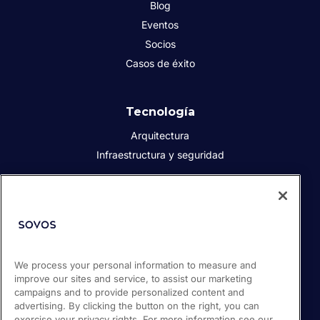
Blog
Eventos
Socios
Casos de éxito
Tecnología
Arquitectura
Infraestructura y seguridad
Acerca de Sovos
Quiénes somos
Responsabilidad social corporativa
We process your personal information to measure and
Prensa
improve our sites and service, to assist our marketing
Empleos
campaigns and to provide personalized content and
Soporte / Portal de clientes
advertising. By clicking the button on the right, you can
exercise your privacy rights. For more information see our