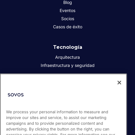
Blog
Eventos
Socios
Casos de éxito
Tecnología
Arquitectura
Infraestructura y seguridad
Acerca de Sovos
Quiénes somos
Responsabilidad social corporativa
We process your personal information to measure and
Prensa
improve our sites and service, to assist our marketing
Empleos
campaigns and to provide personalized content and
Soporte / Portal de clientes
advertising. By clicking the button on the right, you can
exercise your privacy rights. For more information see our