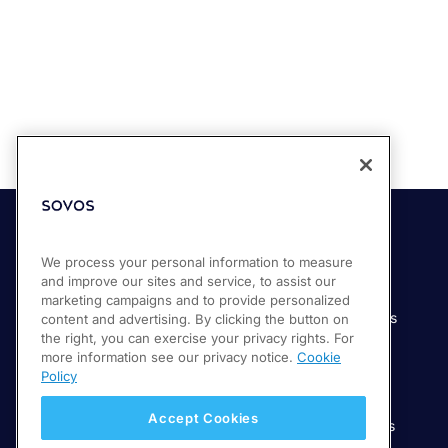
Soluciones
Industrias
We process your personal information to measure
and improve our sites and service, to assist our
Compliance Cloud
Manufactura
marketing campaigns and to provide personalized
Productos
Servicios financieros
content and advertising. By clicking the button on
the right, you can exercise your privacy rights. For
Servicios
Servicios digitales
more information see our privacy notice.
Cookie
Venta minorista
Policy
Salud
Accept Cookies
Telecomunicaciones