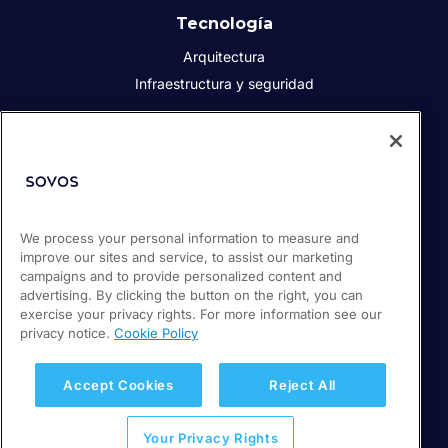
Tecnología
Arquitectura
Infraestructura y seguridad
Acerca de Sovos
Quiénes somos
Responsabilidad social corporativa
We process your personal information to measure and
Prensa
improve our sites and service, to assist our marketing
Empleos
campaigns and to provide personalized content and
Soporte / Portal de clientes
advertising. By clicking the button on the right, you can
exercise your privacy rights. For more information see our
privacy notice.
Cookie Policy
© 2026 Sovos Compliance, LLC
+52 55 50814360
Accept Cookies
Reject All
Política de privacidad
Your Privacy Rights