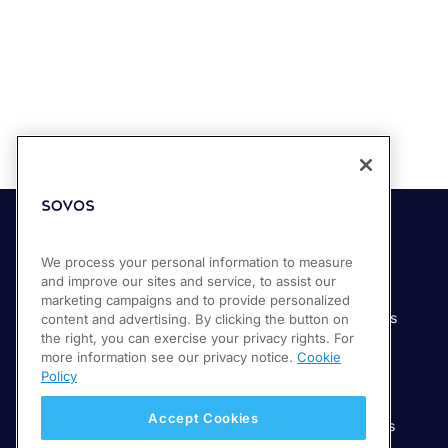
Soluciones
Industrias
We process your personal information to measure
and improve our sites and service, to assist our
Compliance Cloud
Manufactura
marketing campaigns and to provide personalized
Productos
Servicios financieros
content and advertising. By clicking the button on
the right, you can exercise your privacy rights. For
Servicios
Servicios digitales
more information see our privacy notice.
Cookie
Venta minorista
Policy
Salud
Accept Cookies
Telecomunicaciones