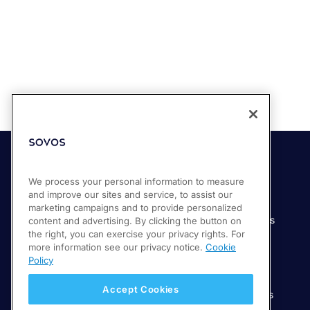
Soluciones
Industrias
We process your personal information to measure
and improve our sites and service, to assist our
Compliance Cloud
Manufactura
marketing campaigns and to provide personalized
Productos
Servicios financieros
content and advertising. By clicking the button on
the right, you can exercise your privacy rights. For
Servicios
Servicios digitales
more information see our privacy notice.
Cookie
Venta minorista
Policy
Salud
Accept Cookies
Telecomunicaciones