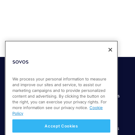
Soluciones
Industrias
We process your personal information to measure
and improve our sites and service, to assist our
Compliance Cloud
Manufactura
marketing campaigns and to provide personalized
Productos
Servicios financieros
content and advertising. By clicking the button on
the right, you can exercise your privacy rights. For
Servicios
Servicios digitales
more information see our privacy notice.
Cookie
Venta minorista
Policy
Salud
Accept Cookies
Telecomunicaciones