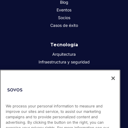
Blog
Eventos
Socios
Casos de éxito
Tecnología
Arquitectura
Infraestructura y seguridad
Acerca de Sovos
Quiénes somos
Responsabilidad social corporativa
We process your personal information to measure and
Prensa
improve our sites and service, to assist our marketing
Empleos
campaigns and to provide personalized content and
Soporte / Portal de clientes
advertising. By clicking the button on the right, you can
exercise your privacy rights. For more information see our