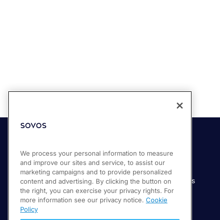
Soluciones
Industrias
We process your personal information to measure
and improve our sites and service, to assist our
Compliance Cloud
Manufactura
marketing campaigns and to provide personalized
Productos
Servicios financieros
content and advertising. By clicking the button on
the right, you can exercise your privacy rights. For
Servicios
Servicios digitales
more information see our privacy notice.
Cookie
Venta minorista
Policy