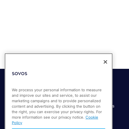
Soluciones
Industrias
We process your personal information to measure
and improve our sites and service, to assist our
Compliance Cloud
Manufactura
marketing campaigns and to provide personalized
Productos
Servicios financieros
content and advertising. By clicking the button on
the right, you can exercise your privacy rights. For
Servicios
Servicios digitales
more information see our privacy notice.
Cookie
Venta minorista
Policy