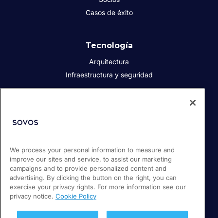
Casos de éxito
Tecnología
Arquitectura
Infraestructura y seguridad
Acerca de Sovos
Quiénes somos
Responsabilidad social corporativa
We process your personal information to measure and
Prensa
improve our sites and service, to assist our marketing
Empleos
campaigns and to provide personalized content and
Soporte / Portal de clientes
advertising. By clicking the button on the right, you can
exercise your privacy rights. For more information see our
privacy notice.
Cookie Policy
© 2026 Sovos Compliance, LLC
+52 55 50814360