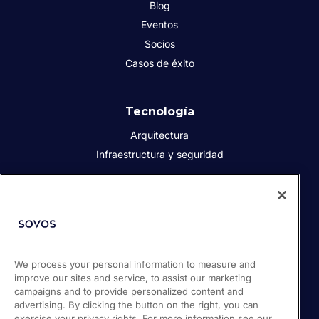
Blog
Eventos
Socios
Casos de éxito
Tecnología
Arquitectura
Infraestructura y seguridad
Acerca de Sovos
Quiénes somos
Responsabilidad social corporativa
We process your personal information to measure and
Prensa
improve our sites and service, to assist our marketing
Empleos
campaigns and to provide personalized content and
Soporte / Portal de clientes
advertising. By clicking the button on the right, you can
exercise your privacy rights. For more information see our