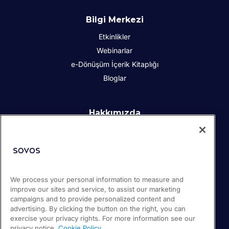
Bilgi Merkezi
Etkinlikler
Webinarlar
e-Dönüşüm İçerik Kitaplığı
Bloglar
Hakkımızda
Kurumsal Sosyal Sorumluluk
İletişim
İş Ortakları
Basın odası
We process your personal information to measure and
Kariyer
improve our sites and service, to assist our marketing
Destek
campaigns and to provide personalized content and
advertising. By clicking the button on the right, you can
exercise your privacy rights. For more information see our
privacy notice.
Cookie Policy