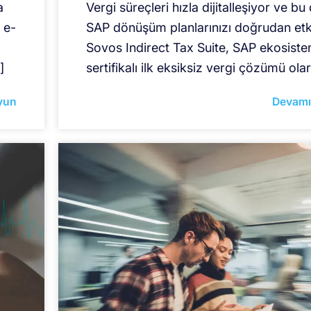
a
Vergi süreçleri hızla dijitalleşiyor ve b
 e-
SAP dönüşüm planlarınızı doğrudan etki
Sovos Indirect Tax Suite, SAP ekosistem
]
sertifikalı ilk eksiksiz vergi çözümü ola
yun
Devamı