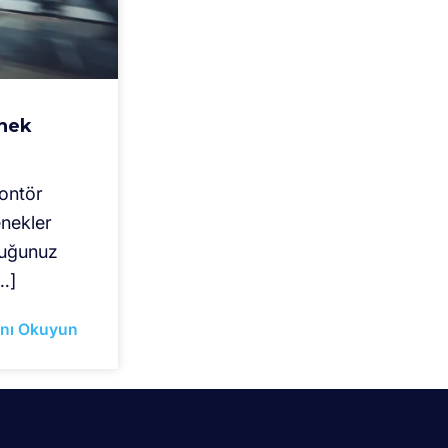
snek
Kontör
enekler
duğunuz
…]
nı Okuyun