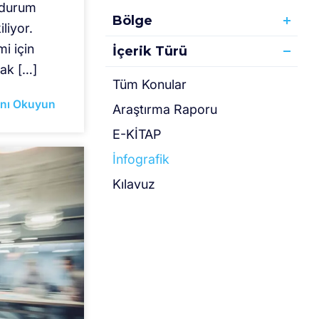
u durum
Bölge
liyor.
i için
İçerik Türü
rak […]
Tüm Konular
nı Okuyun
Araştırma Raporu
E-KİTAP
İnfografik
Kılavuz