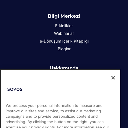
Bilgi Merkezi
Etkinlikler
Webinarlar
e-Dönüşüm İçerik Kitaplığı
Bloglar
Hakkımızda
Kurumsal Sosyal Sorumluluk
İletişim
İş Ortakları
Basın odası
We process your personal information to measure and
Kariyer
improve our sites and service, to assist our marketing
Destek
campaigns and to provide personalized content and
advertising. By clicking the button on the right, you can
exercise your privacy rights. For more information see our