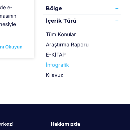
nde e-
Bölge
masının
İçerik Türü
lmesiyle
Tüm Konular
Araştırma Raporu
nı Okuyun
E-KİTAP
İnfografik
Kılavuz
erkezi
Hakkımızda