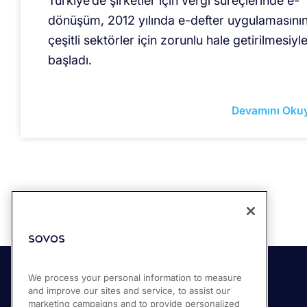
Türkiye’de şirketler için vergi süreçlerinde e-
dönüşüm, 2012 yılında e-defter uygulamasını
çeşitli sektörler için zorunlu hale getirilmesiyl
başladı.
Devamını Oku
We process your personal information to measure
and improve our sites and service, to assist our
Çözümler
Ürünlerimiz
marketing campaigns and to provide personalized