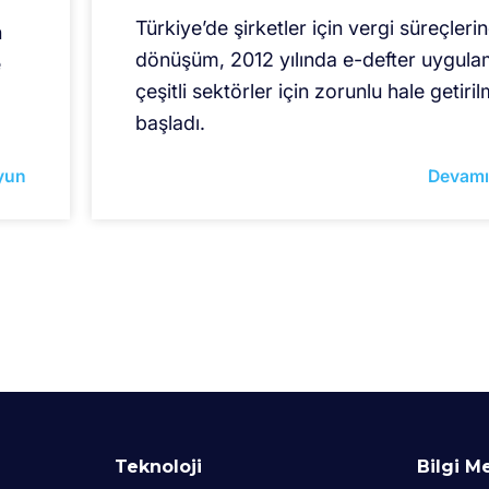
Türkiye’de şirketler için vergi süreçleri
n
dönüşüm, 2012 yılında e-defter uygula
e
çeşitli sektörler için zorunlu hale getiri
başladı.
yun
Devamı
Teknoloji
Bilgi M