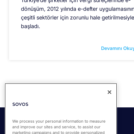
Türkiye’de şirketler için vergi süreçlerinde e-
dönüşüm, 2012 yılında e-defter uygulamasını
çeşitli sektörler için zorunlu hale getirilmesiyl
başladı.
Devamını Oku
We process your personal information to measure
and improve our sites and service, to assist our
Çözümler
Ürünlerimiz
marketing campaigns and to provide personalized