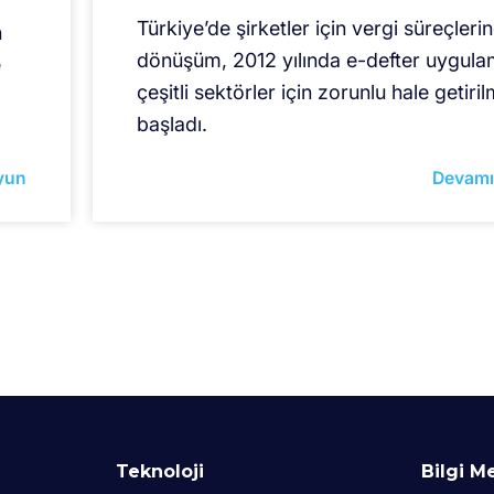
Türkiye’de şirketler için vergi süreçleri
n
dönüşüm, 2012 yılında e-defter uygula
e
çeşitli sektörler için zorunlu hale getiri
başladı.
yun
Devamı
Teknoloji
Bilgi M