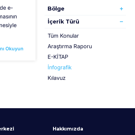
nde e-
Bölge
masının
İçerik Türü
lmesiyle
Tüm Konular
Araştırma Raporu
nı Okuyun
E-KİTAP
İnfografik
Kılavuz
erkezi
Hakkımızda