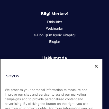
Bilgi Merkezi
Etkinlikler
Webinarlar
e-Dönüşüm İçerik Kitaplığı
Bloglar
Hakkımızda
Kurumsal Sosyal Sorumluluk
İletişim
İş Ortakları
Basın odası
We process your personal information to measure and
Kariyer
improve our sites and service, to assist our marketing
Destek
campaigns and to provide personalized content and
advertising. By clicking the button on the right, you can
exercise your privacy rights. For more information see our