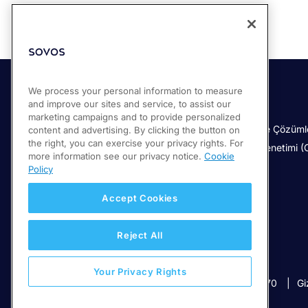
We process your personal information to measure
and improve our sites and service, to assist our
Çözümler
Ürünlerimiz
marketing campaigns and to provide personalized
Compliance Cloud
Türkiye e-belge Çözüml
content and advertising. By clicking the button on
the right, you can exercise your privacy rights. For
KDV ve Finansal Raporlama
Sürekli İşlem Denetimi 
more information see our privacy notice.
Cookie
KDV Belirleme
Policy
Global e-Faturalama
Accept Cookies
IPT Uygulaması
Reject All
Your Privacy Rights
© 2026 Sovos Compliance, LLC
+1-866-890-3970
Gi